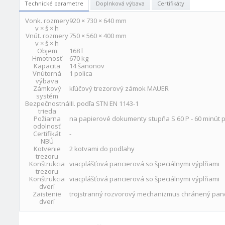
Technické parametre
Doplnková výbava
Certifikáty
Vonk. rozmery
920 × 730 × 640 mm
v × š × h
Vnút. rozmery
750 × 560 × 400 mm
v × š × h
Objem
168 l
Hmotnosť
670 kg
Kapacita
14 šanonov
Vnútorná
1 polica
výbava
Zámkový
kľúčový trezorový zámok MAUER
systém
Bezpečnostná
III. podľa STN EN 1143-1
trieda
Požiarna
na papierové dokumenty stupňa S 60 P - 60 minút p
odolnosť
Certifikát
-
NBÚ
Kotvenie
2 kotvami do podlahy
trezoru
Konštrukcia
viacplášťová pancierová so špeciálnymi výplňami
trezoru
Konštrukcia
viacplášťová pancierová so špeciálnymi výplňami
dverí
Zaistenie
trojstranný rozvorový mechanizmus chránený pa
dverí