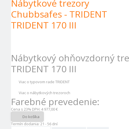
Nábytkové trezory
Chubbsafes - TRIDENT
TRIDENT 170 III
Nábytkový ohňovzdorný tr
TRIDENT 170
III
Viac o typovom rade TRIDENT
Viac o nábytkových trezoroch
Farebné prevedenie:
Cena s 23% DPH:
4 977,00 €
Do košíka
Termín dodania: 21 - 56 dní