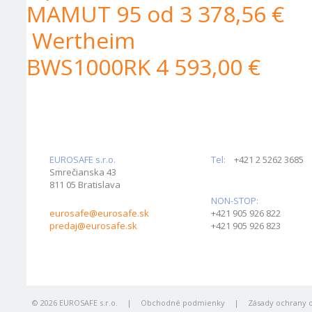
MAMUT 95
od 3 378,56 €
Wertheim
BWS1000RK
4 593,00 €
EUROSAFE s.r.o.
Tel:
+421 2 5262 3685
Smrečianska 43
811 05 Bratislava
NON-STOP:
eurosafe@eurosafe.sk
+421 905 926 822
predaj@eurosafe.sk
+421 905 926 823
© 2026 EUROSAFE s.r.o.
|
Obchodné podmienky
|
Zásady ochrany 