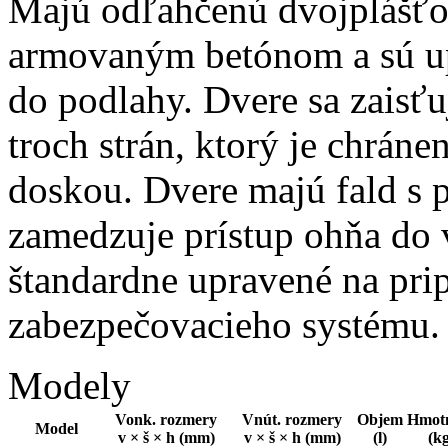
Majú odľahčenú dvojplášťo
armovaným betónom a sú up
do podlahy. Dvere sa zais
troch strán, ktorý je chráne
doskou. Dvere majú fald s 
zamedzuje prístup ohňa do 
štandardne upravené na pri
zabezpečovacieho systému.
Modely
Vonk. rozmery
Vnút. rozmery
Objem
Hmot
Model
v × š × h (mm)
v × š × h (mm)
(l)
(k