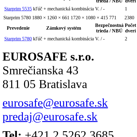
trieda / NBÚ
dverí
Starprim 5535
kľúč + mechanická kombinácia
V. / -
1
Starprim 5780
1880 × 1260 × 661
1720 × 1080 × 415
771
2380
Bezpečnostná
Počet
Prevedenie
Zámkový systém
trieda / NBÚ
dverí
Starprim 5780
kľúč + mechanická kombinácia
V. / -
2
EUROSAFE s.r.o.
Smrečianska 43
811 05 Bratislava
eurosafe@eurosafe.sk
predaj@eurosafe.sk
Tel:
+421 2 5262 3685