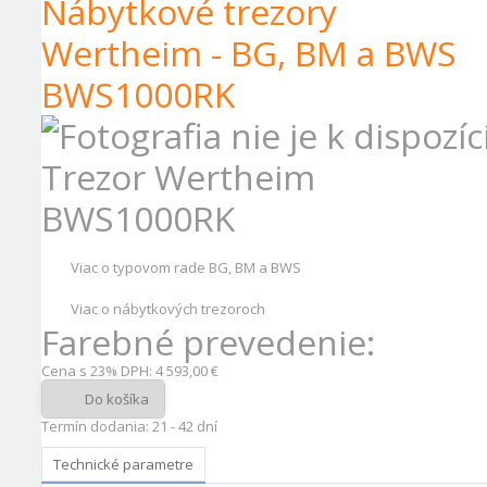
Nábytkové trezory
Wertheim - BG, BM a BWS
BWS1000RK
Trezor Wertheim
BWS1000RK
Viac o typovom rade BG, BM a BWS
Viac o nábytkových trezoroch
Farebné prevedenie:
Cena s 23% DPH:
4 593,00 €
Do košíka
Termín dodania: 21 - 42 dní
Technické parametre