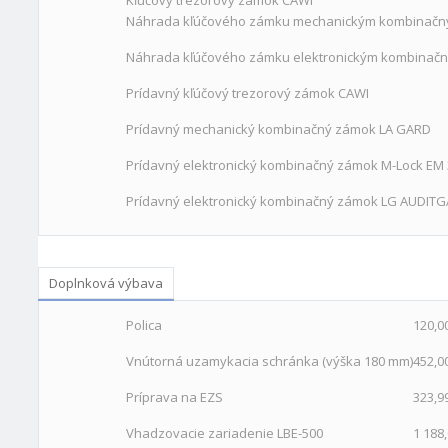
Kľúčový trezorový zámok CAWI
Náhrada kľúčového zámku mechanickým kombinač
Náhrada kľúčového zámku elektronickým kombinač
Prídavný kľúčový trezorový zámok CAWI
Prídavný mechanický kombinačný zámok LA GARD
Prídavný elektronický kombinačný zámok M-Lock EM
Prídavný elektronický kombinačný zámok LG AUDIT
Doplnková výbava
Polica
120,0
Vnútorná uzamykacia schránka (výška 180 mm)
452,0
Príprava na EZS
323,9
Vhadzovacie zariadenie LBE-500
1 188,