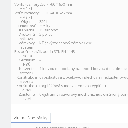
Vonk. rozmery
950 × 790 × 650 mm
v × š × h
Vnút. rozmery
900 × 740 × 525 mm
v × š × h
Objem
350 l
Hmotnosť
395 kg
Kapacita
18 šanonov
Vnútorná
2 police
výbava
Zámkový
kľúčový trezorový zámok CAWI
systém
Bezpečnostná
II. podľa STN EN 1143-1
trieda
Certifikát
-
NBÚ
Kotvenie
1 kotvou do podlahy a/alebo 1 kotvou do zadnej s
trezoru
Konštrukcia
dvojplášťová z oceľových plechov s medzistenovo
trezoru
Konštrukcia
trojplášťová s medzistenovou výplňou
dverí
Zaistenie
trojstranný rozvorový mechanizmus chránený pa
dverí
Alternatívne zámky