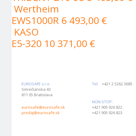
Wertheim
EWS1000R
6 493,00 €
KASO
E5-320
10 371,00 €
EUROSAFE s.r.o.
Tel:
+421 2 5262 3685
Smrečianska 43
811 05 Bratislava
NON-STOP:
eurosafe@eurosafe.sk
+421 905 926 822
predaj@eurosafe.sk
+421 905 926 823