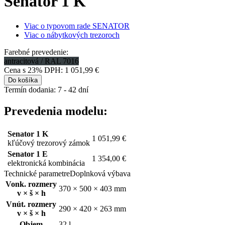
Senator 1
K
Viac o typovom rade SENATOR
Viac o nábytkových trezoroch
Farebné prevedenie:
antracitová / RAL 7016
Cena s 23% DPH:
1 051,99 €
Do košíka
Termín dodania: 7 - 42 dní
Prevedenia modelu:
Senator 1 K
1 051,99 €
kľúčový trezorový zámok
Senator 1 E
1 354,00 €
elektronická kombinácia
Technické parametre
Doplnková výbava
Vonk. rozmery
370 × 500 × 403 mm
v × š × h
Vnút. rozmery
290 × 420 × 263 mm
v × š × h
Objem
32 l