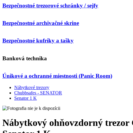
Bezpečnostné trezorové schránky / sejfy
Bezpečnostné archivačné skrine
Bezpečnostné kufríky a tašky
Banková technika
Únikové a ochranné miestnosti (Panic Room)
Nábytkové trezory
Chubbsafes - SENATOR
Senator 1 K
Nábytkový ohňovzdorný trezor