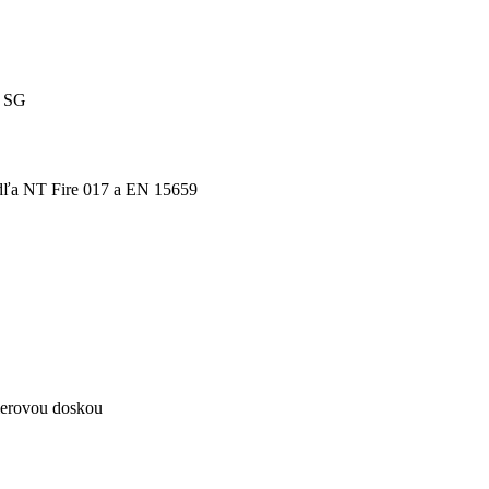
, SG
odľa NT Fire 017 a EN 15659
ierovou doskou