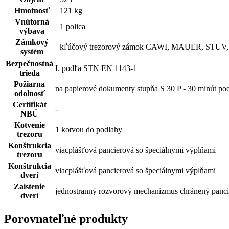
Hmotnosť
121 kg
Vnútorná
1 polica
výbava
Zámkový
kľúčový trezorový zámok CAWI, MAUER, STUV
systém
Bezpečnostná
I. podľa STN EN 1143-1
trieda
Požiarna
na papierové dokumenty stupňa S 30 P - 30 minút p
odolnosť
Certifikát
-
NBÚ
Kotvenie
1 kotvou do podlahy
trezoru
Konštrukcia
viacplášťová pancierová so špeciálnymi výplňami
trezoru
Konštrukcia
viacplášťová pancierová so špeciálnymi výplňami
dverí
Zaistenie
jednostranný rozvorový mechanizmus chránený panc
dverí
Porovnateľné produkty