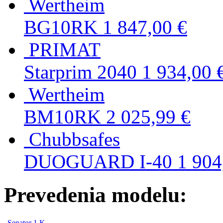
Wertheim
BG10RK
1 847,00 €
PRIMAT
Starprim 2040
1 934,00 
Wertheim
BM10RK
2 025,99 €
Chubbsafes
DUOGUARD I-40
1 904
Prevedenia modelu:
Senator 1 K