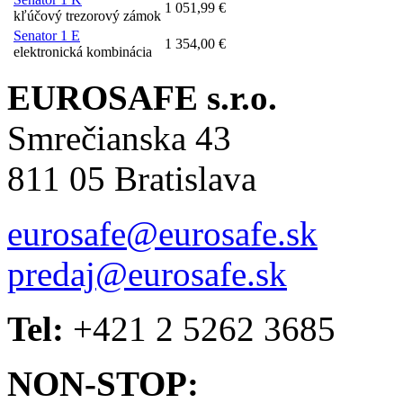
1 051,99 €
kľúčový trezorový zámok
Senator 1 E
1 354,00 €
elektronická kombinácia
EUROSAFE s.r.o.
Smrečianska 43
811 05 Bratislava
eurosafe@eurosafe.sk
predaj@eurosafe.sk
Tel:
+421 2 5262 3685
NON-STOP: