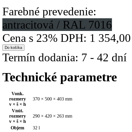
Farebné prevedenie:
antracitová / RAL 7016
Cena s 23% DPH:
1 354,00
Do košíka
Termín dodania: 7 - 42 dní
Technické parametre
Vonk.
rozmery
370 × 500 × 403 mm
v × š × h
Vnút.
rozmery
290 × 420 × 263 mm
v × š × h
Objem
32 l