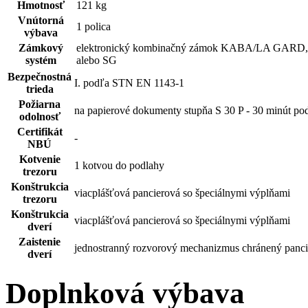
Hmotnosť
121 kg
Vnútorná
1 polica
výbava
Zámkový
elektronický kombinačný zámok KABA/LA G
systém
alebo SG
Bezpečnostná
I. podľa STN EN 1143-1
trieda
Požiarna
na papierové dokumenty stupňa S 30 P - 30 minút p
odolnosť
Certifikát
-
NBÚ
Kotvenie
1 kotvou do podlahy
trezoru
Konštrukcia
viacplášťová pancierová so špeciálnymi výplňami
trezoru
Konštrukcia
viacplášťová pancierová so špeciálnymi výplňami
dverí
Zaistenie
jednostranný rozvorový mechanizmus chránený panc
dverí
Doplnková výbava