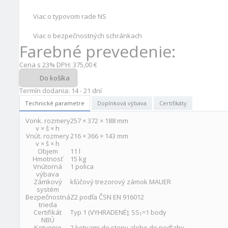
Viac o typovom rade NS
Viac o bezpečnostných schránkach
Farebné prevedenie:
Cena s 23% DPH:
375,00 €
Do košíka
Termín dodania: 14 - 21 dní
Technické parametre
Doplnková výbava
Certifikáty
Vonk. rozmery
257 × 372 × 188 mm
v × š × h
Vnút. rozmery
216 × 366 × 143 mm
v × š × h
Objem
11 l
Hmotnosť
15 kg
Vnútorná
1 polica
výbava
Zámkový
kľúčový trezorový zámok MAUER
systém
Bezpečnostná
Z2 podľa ČSN EN 916012
trieda
Certifikát
Typ 1 (VYHRADENÉ); SS
=1 body
1
NBÚ
Kotvenie
2 kotvami do steny alebo do podlahy