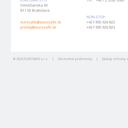
EUROSAFE s.r.o.
Tel:
+421 2 5262 3685
Smrečianska 43
811 05 Bratislava
NON-STOP:
eurosafe@eurosafe.sk
+421 905 926 822
predaj@eurosafe.sk
+421 905 926 823
© 2026 EUROSAFE s.r.o.
|
Obchodné podmienky
|
Zásady ochrany 