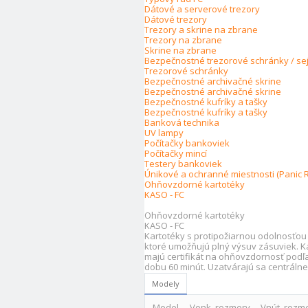
Dátové a serverové trezory
Dátové trezory
Trezory a skrine na zbrane
Trezory na zbrane
Skrine na zbrane
Bezpečnostné trezorové schránky / se
Trezorové schránky
Bezpečnostné archivačné skrine
Bezpečnostné archivačné skrine
Bezpečnostné kufríky a tašky
Bezpečnostné kufríky a tašky
Banková technika
UV lampy
Počítačky bankoviek
Počítačky mincí
Testery bankoviek
Únikové a ochranné miestnosti (Panic 
Ohňovzdorné kartotéky
KASO - FC
Ohňovzdorné kartotéky
KASO - FC
Kartotéky s protipožiarnou odolnosťo
ktoré umožňujú plný výsuv zásuviek. 
majú certifikát na ohňovzdornosť podľ
dobu 60 minút. Uzatvárajú sa centráln
Modely
Model
Vonk. rozmery
Vnút. rozm