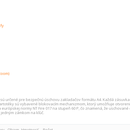
jfy
Room)
u sú určené pre bezpečnú úschovu zakladačov formátu A4. Každá zásuvka
Kartotéky sú vybavené blokovacím mechanizmom, ktorý umožňuje otvorenie
a európskej normy NT Fire 017 na stupeň 60 P, čo znamená, že uschovan
e jedným zámkom na kľúč.
ery
Objem
Hmotnosť
Počet