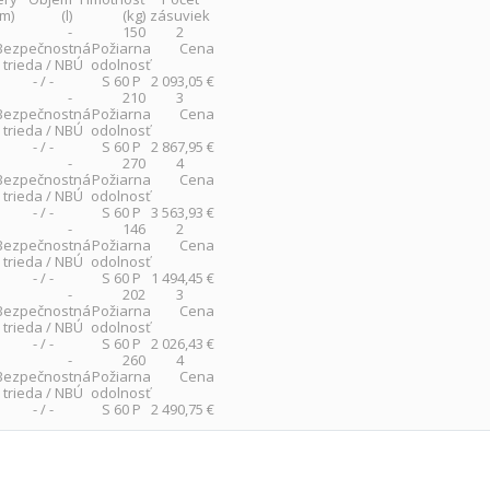
mm)
(l)
(kg)
zásuviek
-
150
2
Bezpečnostná
Požiarna
Cena
trieda / NBÚ
odolnosť
- / -
S 60 P
2 093,05 €
-
210
3
Bezpečnostná
Požiarna
Cena
trieda / NBÚ
odolnosť
- / -
S 60 P
2 867,95 €
-
270
4
Bezpečnostná
Požiarna
Cena
trieda / NBÚ
odolnosť
- / -
S 60 P
3 563,93 €
-
146
2
Bezpečnostná
Požiarna
Cena
trieda / NBÚ
odolnosť
- / -
S 60 P
1 494,45 €
-
202
3
Bezpečnostná
Požiarna
Cena
trieda / NBÚ
odolnosť
- / -
S 60 P
2 026,43 €
-
260
4
Bezpečnostná
Požiarna
Cena
trieda / NBÚ
odolnosť
- / -
S 60 P
2 490,75 €