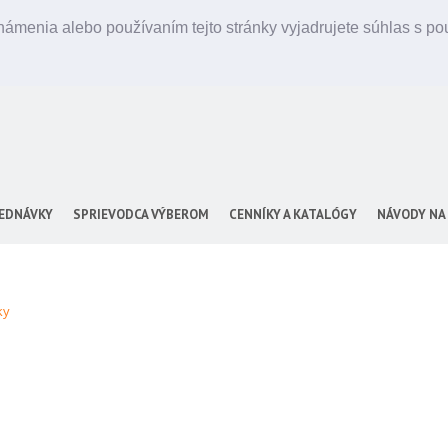
ámenia alebo používaním tejto stránky vyjadrujete súhlas s p
EDNÁVKY
SPRIEVODCA VÝBEROM
CENNÍKY A KATALÓGY
NÁVODY NA
ky