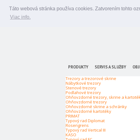
Táto webová stránka používa cookies. Zatvorením tohto ozn
Viac info.
PRODUKTY
SERVIS A SLUŽBY
OBJ
Trezory a trezorové skrine
Nábytkové trezory
Stenové trezory
Podlahové trezory
Ohňovzdorné trezory, skrine a kartoté
Ohňovzdorné trezory
Ohňovzdorné skrine a schránky
Ohňovzdorné kartotéky
PRIMAT
Typový rad Diplomat
Rosengrens
Typový rad Vertical III
KASO
Typový rad FC